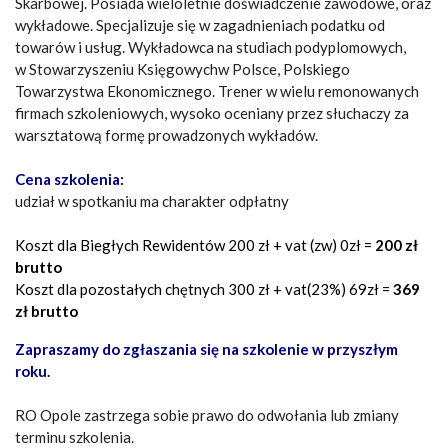
Skarbowej. Posiada wieloletnie doświadczenie zawodowe, oraz
wykładowe. Specjalizuje się w zagadnieniach podatku od
towarów i usług. Wykładowca na studiach podyplomowych,
w Stowarzyszeniu Księgowychw Polsce, Polskiego
Towarzystwa Ekonomicznego. Trener w wielu remonowanych
firmach szkoleniowych, wysoko oceniany przez słuchaczy za
warsztatową formę prowadzonych wykładów.
Cena szkolenia:
udział w spotkaniu ma charakter odpłatny
Koszt dla Biegłych Rewidentów
200 zł + vat (zw) 0zł =
200 zł
brutto
Koszt dla pozostałych chętnych
300 zł + vat(23%) 69zł =
369
zł brutto
Zapraszamy do zgłaszania się na szkolenie w przyszłym
roku.
RO Opole zastrzega sobie prawo do odwołania lub zmiany
terminu szkolenia.